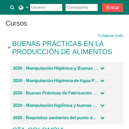
Salta al contenido principal
Selector de búsqueda de entrada
Entrar
Cursos
Colapsar todo
BUENAS PRÁCTICAS EN LA
PRODUCCIÓN DE ALIMENTOS
2026 - Manipulación Higiénica y Buenas Prácticas de Manufactura de Alimentos
2026 - Manipulación Higiénica de Agua Potable tratada para consumo humano
2026 - Buenas Prácticas de Fabricación Empaques para Alimentos
2026 - Manipulación higiénica y buenas prácticas de manufactura de la Carne
2026 - Requisitos sanitarios del punto de venta en Vía Pública